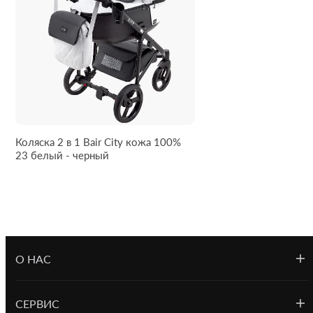
или прохладительную бутылку воды.
Оформить заказ вы можете на сайте Карета-бейби. Мы с
удовольствием поможем выбрать коляску по приятной
цене. На сайте вы можете уточнить стоимость
понравившейся модели, купить и оформить доставку
коляски в удобное для вас место и время. На все товары
магазина Карета-бейби действует гарантия.
Коляска 2 в 1 Bair City кожа 100%
23 белый - черный
О НАС
СЕРВИС