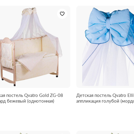
ая постель Qvatro Gold ZG-08
Детская постель Qvatro Ell
жаккард бежевый (однотонная)
аппликация голубой (мордочка мишки
штопанная)