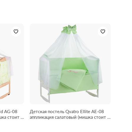
ld AG-08
Детская постель Qvatro Ellite AE-08
аппликация салатовый (мишка стоит с
сердцем)