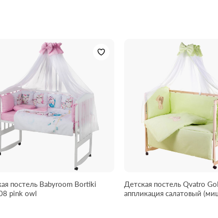
ая постель Babyroom Bortiki
Детская постель Qvatro Go
Print-08 pink owl
аппликация салатовый (мишка стоит с
сердцем)