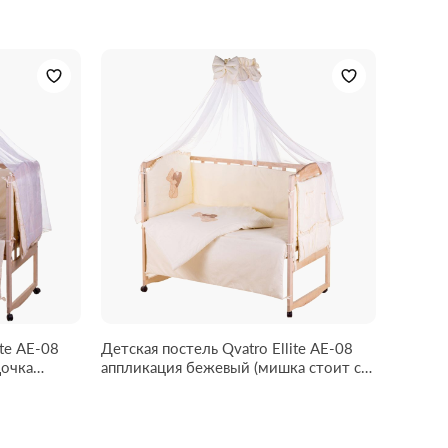
ite AE-08
Детская постель Qvatro Ellite AE-08
аппликация бежевый (мишка стоит с
сердцем)