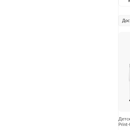
Дос
Детск