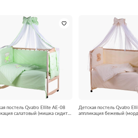
ая постель Qvatro Ellite AE-08
Детская постель Qvatro Ell
овый (мишка сидит с
аппликация бежевый (мордочка
овым сердцем)
мишка штопанная)