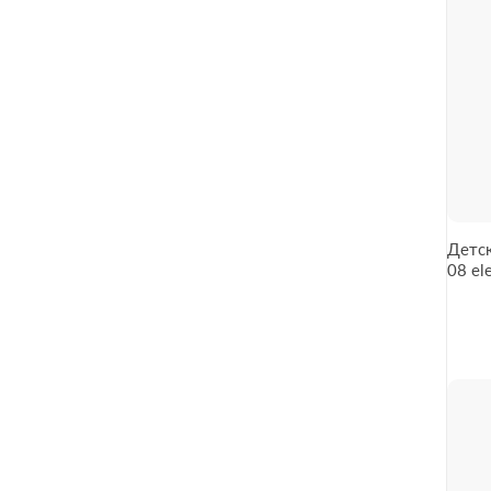
Детск
08 el