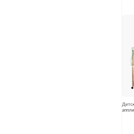
Детск
аппликация салат
салат