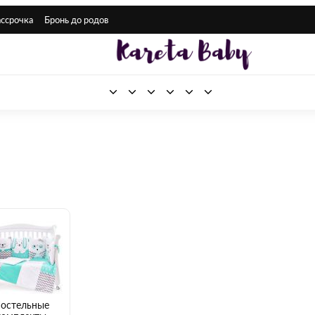
ассрочка
Бронь до родов
остельные