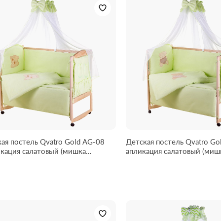
ая постель Qvatro Gold AG-08
Детская постель Qvatro Go
алатовый (мишка
апликация салатовый (мишка сидит с
чка штопаная)
коричневым сердцем)