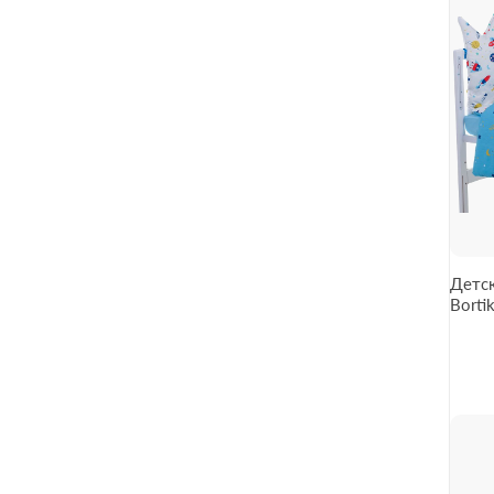
Детск
Bortiki
белый