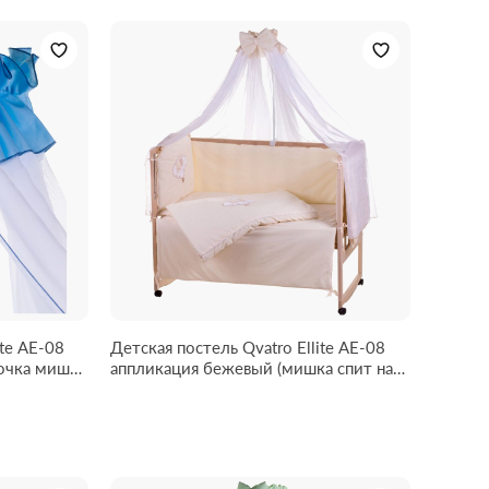
ite AE-08
Детская постель Qvatro Ellite AE-08
аппликация бежевый (мишка спит на
облаке)