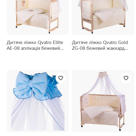
Дитяче ліжко Qvatro Ellite
Дитяче ліжко Qvatro Gold
AE-08 аплікація бежевий
ZG-08 бежевий жаккард
(ведмедик стоїть із серцем)
(однотонна)