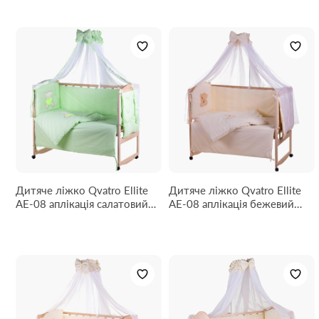
Дитяче ліжко Qvatro Ellite
Дитяче ліжко Qvatro Ellite
AE-08 аплікація салатовий
AE-08 аплікація бежевий
(ведмедик сидить із
(мордочка ведмедик
салатовим серцем)
штопанний)