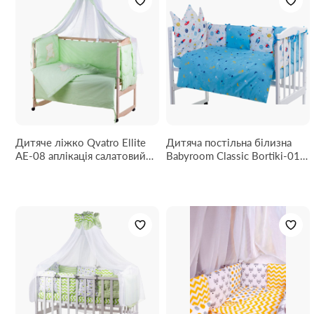
Дитяче ліжко Qvatro Ellite
Дитяча постільна білизна
AE-08 аплікація салатовий
Babyroom Classic Bortiki-01
(ведмедик сидить з
(6 елементів) блакитний-
коричневим серцем)
білий (космос)