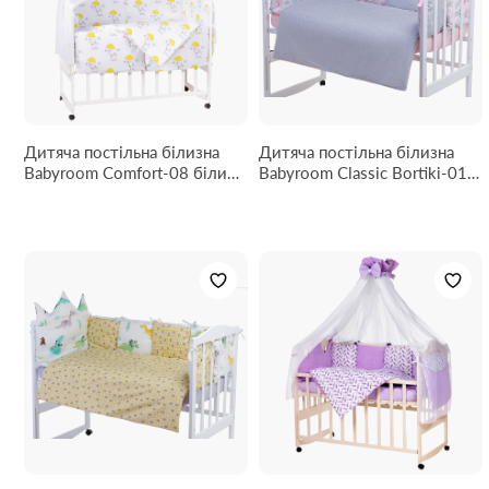
Дитяча постільна білизна
Дитяча постільна білизна
Babyroom Comfort-08 білий
Babyroom Classic Bortiki-01
(слоники з жовтою
(6 елементів) рожевий-
парасолькою)
білий-сірий (кекси)