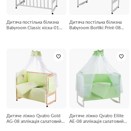
Дитяча постільна білизна
Дитяча постільна білизна
Babyroom Classic кіска-01
Babyroom Bortiki Print-08
сіро-білі зірочки
pink owl
Дитяче ліжко Qvatro Gold
Дитяче ліжко Qvatro Ellite
AG-08 аплікація салатовий
AE-08 аплікація салатовий
(ведмедик стоїть із серцем)
(ведмедик стоїть із серцем)