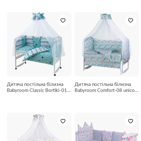
Дитяча постільна білизна
Дитяча постільна білизна
Babyroom Classic Bortiki-01
Babyroom Comfort-08 unicorn
(8 елементів) бірюзове (ліс)
блакитний (єдинороги)