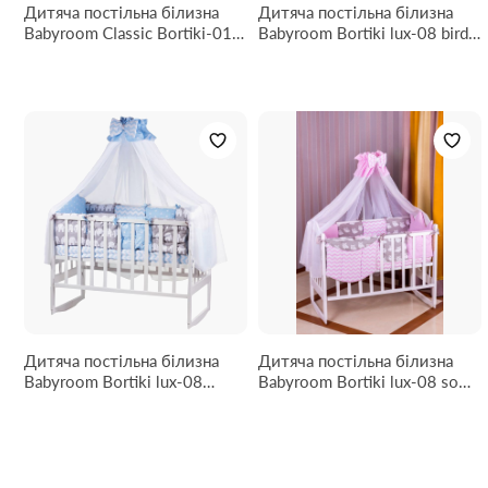
Дитяча постільна білизна
Дитяча постільна білизна
Babyroom Classic Bortiki-01
Babyroom Bortiki lux-08 bird
(6 елементів) білий-сірий-
бузковий - білий
гірчичний (динозаври)
Дитяча постільна білизна
Дитяча постільна білизна
Babyroom Bortiki lux-08
Babyroom Bortiki lux-08 sowa
elephant блакитний - сірий
рожевий - сірий