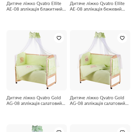
Дитяче ліжко Qvatro Ellite
Дитяче ліжко Qvatro Ellite
AE-08 аплікація блакитний
AE-08 аплікація бежевий
(мордочка ведмедика
(ведмедик спить на хмарі)
штопанна)
Дитяче ліжко Qvatro Gold
Дитяче ліжко Qvatro Gold
AG-08 аплікація салатовий
AG-08 аплікація салатовий
(ведмедик мордочка
(ведмедик сидить з
штопана)
коричневим серцем)