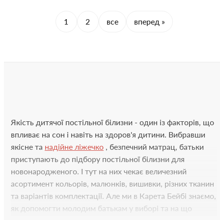
1
2
все
вперед »
Якість дитячої постільної білизни - один із факторів, що
впливає на сон і навіть на здоров'я дитини. Вибравши
якісне та
надійне ліжечко
, безпечний матрац, батьки
приступають до підбору постільної білизни для
новонародженого. І тут на них чекає величезний
асортимент кольорів, малюнків, вишивки, різних тканин
та варіантів комплектації. Але ми в Карета Бейбі знаємо,
як допомогти молодим батькам у виборі та на що