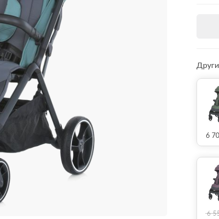
Други
6 7
6 5