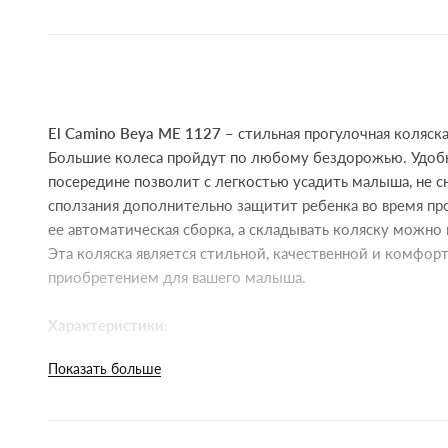
El Camino Beya ME 1127
– стильная прогулочная коляск
Большие колеса пройдут по любому бездорожью. Удоб
посередине позволит с легкостью усадить малыша, не с
сползания дополнительно защитит ребенка во время про
ее автоматическая сборка, а складывать коляску можно 
Эта коляска является стильной, качественной и комфо
приобретением для вашего малыша.
Характеристики:
Материал рамы: алюминий.
Показать больше
Ткань: однослойная, плотная.
Водоотталкивающая пропитка: есть.
Капюшон: глубокий, регулируется молнией, задняя