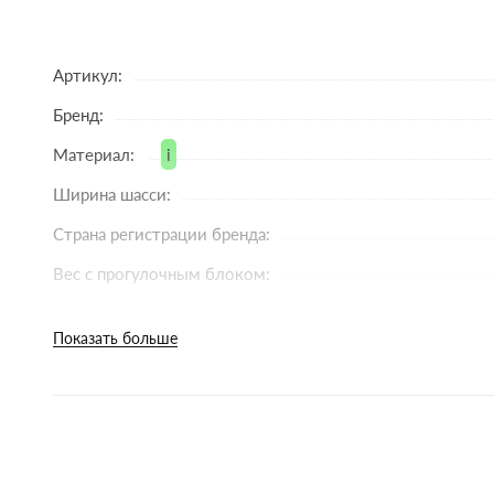
вентиляции в жаркий период.
Карман для мелочей.
Артикул:
Обзорное окно.
Регулировка спинки: 3 положения, положения рег
Бренд:
Угол наклона спинки: от 106° до 169°.
Материал:
i
Подножка: регулируется в 3 положениях, вставка 
Защита: 5-ти точечные ремни безопасности, бампе
Ширина шасси:
Бампер съемный, открывающийся.
Страна регистрации бренда:
Колеса: PU, на подшипниках (диаметр передних коле
Вес с прогулочным блоком:
Амортизаторы передних и задних колес.
Быстрая съемка передних и задних колес.
Тип колес:
Передние колеса с фиксатором.
Показать больше
Поворотность колес:
Обивка родительской ручки: из экокожи.
Комплектация:
Родительская ручка: не регулируется по высоте (вы
Багажная корзина: съемная, выдерживающая нагруз
Допустимый вес ребенка:
Нагрузка: до 22 кг.
Пакунок малюка :
Размер коляски в разложенном виде (ДхШхВ): 84x