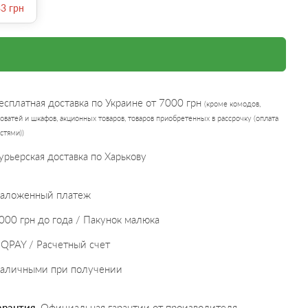
33
грн
есплатная доставка по Украине от 7000 грн
(кроме комодов,
оватей и шкафов, акционных товаров, товаров приобретенных в рассрочку (оплата
стями))
урьерская доставка по Харькову
аложенный платеж
000 грн до года / Пакунок малюка
IQPAY / Расчетный счет
аличными при получении
арантия.
Официальная гарантии от производителя.