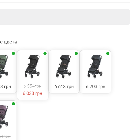
е цвета
6 554
грн
03
грн
6 613
грн
6 703
грн
6 033
грн
54
грн