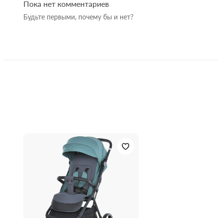
Пока нет комментариев
Размер коляски в сложенном виде (ДхШхВ): 54.5x
Гарантия:
Будьте первыми, почему бы и нет?
Размер спального места (ДхШ): 84х32 см.
Глубина сиденья: 21 см.
Размер упаковки (ДxШxВ): 47x27x54 см.
Вес в упаковке: 9.9 кг.