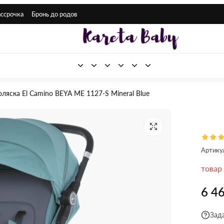
ассрочка
Бронь до родов
ляска El Camino BEYA ME 1127-S Mineral Blue
Артику
товар
6 4
Зад