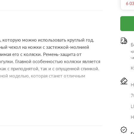
6 0
а, которую можно использовать круглый год.
Б
ный чехол на ножки с застежкой-молнией
кр
нимая его с коляски. Ремень-защита от
ча
гулки. Главной особенностью коляски является
К
как с приподнятой, так и с опущенной спинкой.
ртной моделью, которая станет отличным
Н
7
L
Н
 часть капюшона отстегивается для лучшей
Г