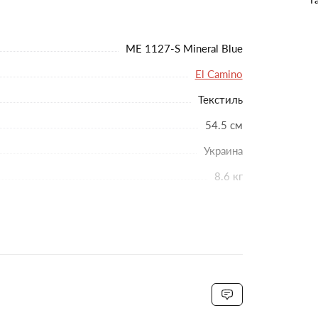
ME 1127-S Mineral Blue
улируются нажатием рычага.
El Camino
Текстиль
из экокожи.
р, ремень-защита от сползания.
54.5 см
Украина
с – 17.5 см, задних колес – 22.5 см).
8.6 кг
Полиуретан
Поворотные
сота от пола 100 см).
чехол на ножки
ку до 3 кг, с доступом в лежачем положении.
до 22 кг
Да
54.5x104 см.