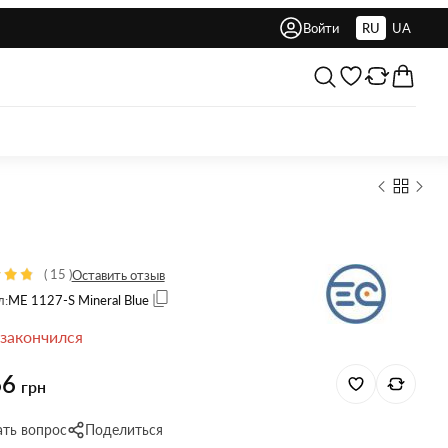
Войти
RU
UA
(
15
)
Оставить отзыв
л:
ME 1127-S Mineral Blue
 закончился
66
грн
ать вопрос
Поделиться