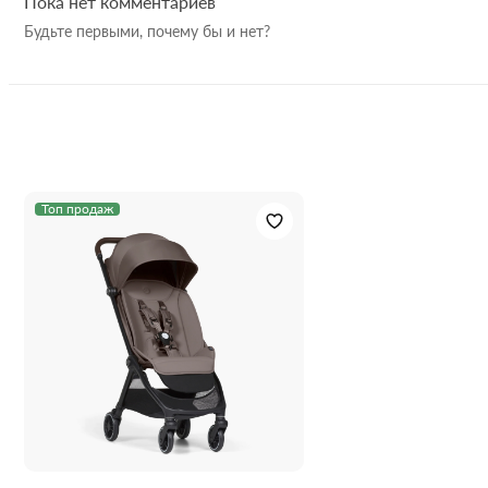
Пока нет комментариев
Пакунок малюка :
Да
Подходит для детей от рождения до 4 лет.
Будьте первыми, почему бы и нет?
Инновационная магнитная система - первая в своем
Гарантия:
12 мес
роде функция, позволяющая без труда прикреплять
аксессуары - или даже две коляски - всего за одну
секунду.
Выдвижная подставка для ног.
Легко складывается одной рукой.
В сложенном виде стоит самостоятельно.
Топ продаж
Большой капюшон с защитой от ультрафиолета
UPF50+ и возможностью удлинения.
Система ремней безопасности EasySlide.
Исключительно мягкая подвеска.
Поддерживает бесчисленное количество
аксессуаров.
Высокая высота сиденья.