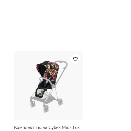
страницу в
instagram
, где мы публикуем "живые" фото и
Комплект ткани Cybex Mios Lux