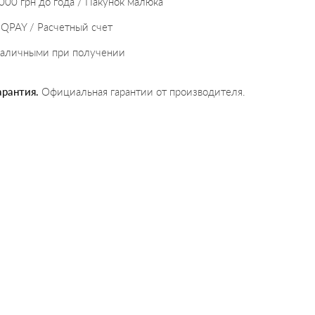
000 грн до года / Пакунок малюка
IQPAY / Расчетный счет
аличными при получении
арантия.
Официальная гарантии от производителя.