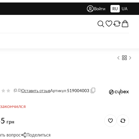
Войти
RU
UA
(0.0)
Оставить отзыв
Артикул:
519004003
 закончился
55
грн
ать вопрос
Поделиться