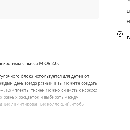
7
L
Н
Г
овместимы с шасси MIOS 3.0.
гулочного блока используется для детей от
Каждый день всегда разный и вы можете создать
ем. Комплекты тканей можно снимать с каркаса
ко разных расцветок и выбирать между
одных лимитированных коллекций, чтобы
ает вашего ребенка от солнечных лучей, в то