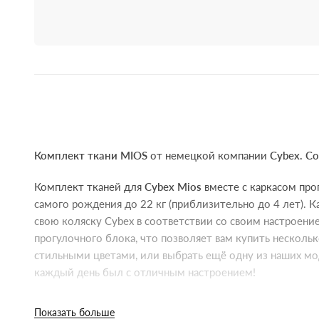
Комплект ткани MIOS
от немецкой компании
Cybex. C
Комплект тканей для
Cybex Mios
вместе с каркасом про
самого рождения до 22 кг (приблизительно до 4 лет). 
свою коляску Cybex в соответствии со своим настроени
прогулочного блока, что позволяет вам купить несколь
стильными цветами, или выбрать ещё одну из наших м
каждый день был с отличным настроением!
Удлиняемый капюшон XXL с защитой UPF50 всегда защищ
Показать больше