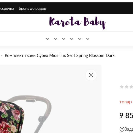
ассрочка
Бронь до родов
Комплект ткани Cybex Mios Lux Seat Spring Blossom Dark
товар
9 8
Зад