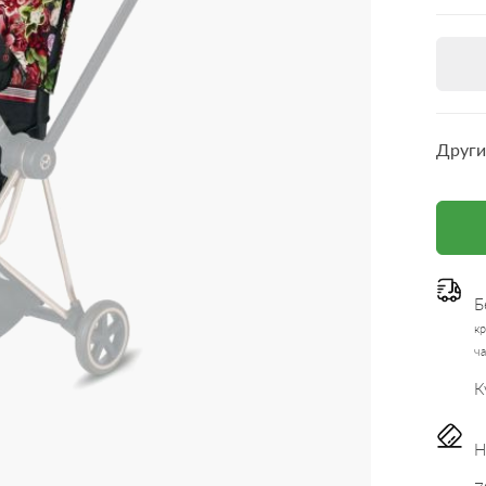
Други
Б
кр
ча
К
Н