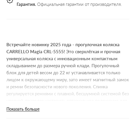
Гарантия.
Официальная гарантии от производителя.
Встречайте новинку 2025 года - прогулочная коляска
CARRELLO Magia CRL-5555!
Это сверхлёгкая и прочная
универсальная коляска с инновационным компактным
складыванием до размера ручной клади. Прогулочный
блок для детей весом до 22 кг устанавливается только
лицом к окружающему миру, зато имеет магнитный замок
и ремни безопасности нового поколения. Спинка
регулируется ремнями с плавной, бесшумной системой без
уровней, позволяя настроить оптимальное положение для
сна или отдыха. Подножка без бортика не сковывает
Показать больше
движения подросшего ребёнка, её легко мыть и можно
полностью убрать под сиденье, чтобы малышу было
удобнее ставить ножки. Коляска оснащена всеми