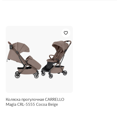
Гарантия:
6 мес
Регулируемые ремни безопасности с мягкими
накладками и магнитным замком.
Съёмный и поворотно-откидной бампер.
В комплекте стильный рюкзак с креплением на
родительскую ручку, одним большим отделением,
внутренними карманами и внешним карманом для
мелочей.
Чехол/сумка для транспортировки.
Коляска прогулочная CARRELLO
Magia CRL-5555 Cocoa Beige