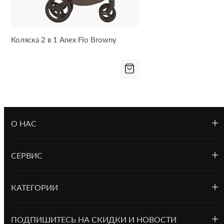
предлагает не только высококачественные товары, но и
комфортные условия для покупок, с возможностью
доставки по Харькову и области.
Коляска 2 в 1 Anex Flo Browny
Коляска Anex Flo
– это не просто средство передвижения,
а полноценный комфорт для вашего малыша и удобство
для вас. Это идеальный выбор для тех, кто ценит стиль,
качество и практичность.
О НАС
СЕРВИС
КАТЕГОРИИ
ПОДПИШИТЕСЬ НА СКИДКИ И НОВОСТИ