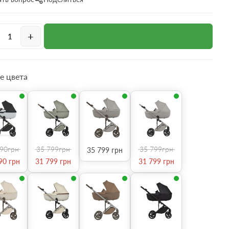
+
е цвета
990
грн
35 799
грн
35 799
грн
35 799
грн
90
грн
31 799
грн
31 799
грн