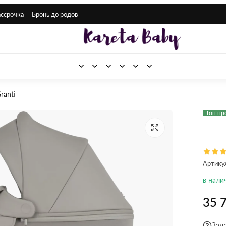
ассрочка
Бронь до родов
ranti
Топ пр
Артику
в нали
35 
Зад