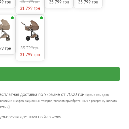
35 799
грн
99
грн
35 799
грн
35 799
грн
31 799
грн
35 799
грн
99
грн
31 799
грн
есплатная доставка по Украине от 7000 грн
(кроме комодов,
оватей и шкафов, акционных товаров, товаров приобретенных в рассрочку (оплата
стями))
урьерская доставка по Харькову