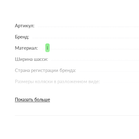
Экологичные материалы – безопасно для ребенка 
Маневренные колеса Flexi – плавный ход по любо
Натуральные ткани – дышат и поддерживают ком
Артикул:
EPP-люлька – изготовлена из вспененного полипр
Бренд:
Этот материал прочный, легкий и используется д
Материал:
i
Бамбуковая ткань – натуральное внутреннее покр
Ширина шасси:
гипоаллергенное, приятное к коже малыша.
Страна регистрации бренда:
Матрас Sorona – наполнитель из кукурузного воло
абсолютно безопасен.
Размеры коляски в разложенном виде:
Полиуретановые колеса нового поколения - не п
Вес (с люлькой):
Показать больше
неровности.
Вес с прогулочным блоком:
Регулировка высоты – адаптеры в комплекте позво
Размер спального места люльки:
Удобно для родителей любого роста.
Тип колес:
Быстрое складывание – коляска складывается за 
Поворотность колес:
прогулочным блоком, установленным в любом нап