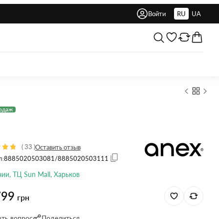
Войти
RU
UA
одаж
(
33
)
Оставить отзыв
л:
8885020503081/8885020503111
чии, ТЦ Sun Mall, Харьков
799
грн
ать вопрос
Поделиться