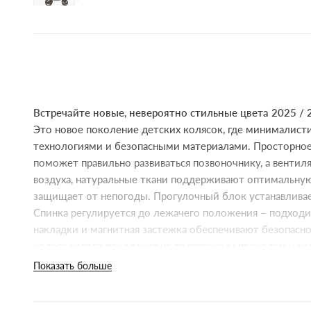
Встречайте новые, невероятно стильные цвета 2025 / 
Это новое поколение детских колясок, где минималист
технологиями и безопасными материалами. Просторное
поможет правильно развиваться позвоночнику, а венти
воздуха, натуральные ткани поддерживают оптимальну
защищает от непогоды. Прогулочный блок устанавливае
Спинка регулируется до лежачего положения – подход
накладки и магнитная застежка обеспечивают безопас
колеса нового поколения не подвержены проколам и х
Показать больше
Харатеристики коляски 2 в 1 Anex Eli:
Легкая и компактная – удобно возить и хранить.