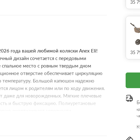
35 7
2026 года вашей любимой коляски Anex Eli!
35 7
ичный дизайн сочетается с передовыми
 спальное место с ровным твердым дном
ляционное отверстие обеспечивает циркуляцию
ю температуру. Большой капюшон надежно
тся лицом к родителям или по ходу движения.
ит даже для новорожденных. Мягкие плечевые
Б
ность и быструю фиксацию. Полиуретановые
кр
орошо амортизируют неровности.
ча
К