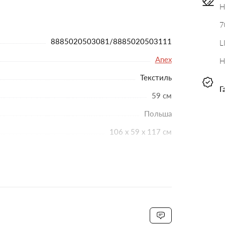
Н
и планеты.
му покрытию.
7
фортную температуру.
8885020503081/8885020503111
L
опилена, который полностью перерабатывается.
Anex
Н
аже в производстве автомобильных сидений.
Текстиль
ытие с антибактериальными свойствами. Мягкое,
Г
59 см
Польша
кна. Дышит, не накапливает бактерии,
106 x 59 x 117 см
одвержены проколам и хорошо амортизируют
10.5 кг
10.5 кг
ляют поднимать люльку и сиденье на 8,5 см.
79 x 33 x 15 см
Полиуретан
секунды. Можно складывать вместе с
Поворотные
равлении.