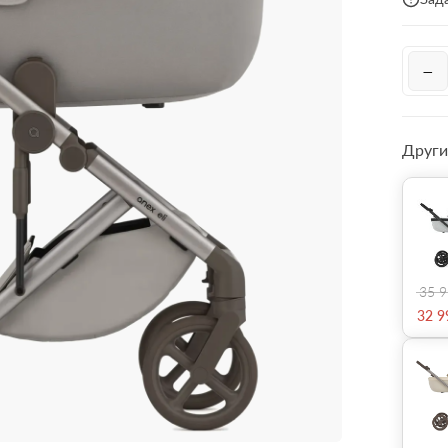
−
Други
35 
32 9