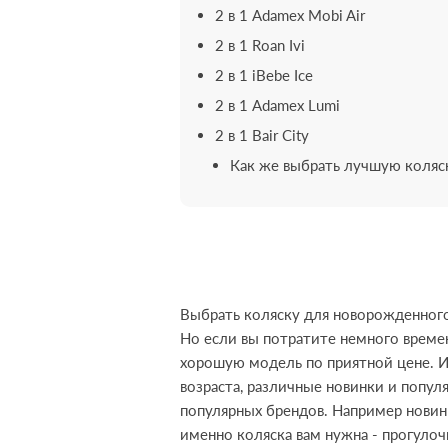
2 в 1 Adamex Mobi Air
2 в 1 Roan Ivi
2 в 1 iBebe Ice
2 в 1 Adamex Lumi
2 в 1 Bair City
Как же выбрать лучшую коляск
Выбрать коляску для новорожденного
Но если вы потратите немного време
хорошую модель по приятной цене. И
возраста, различные новинки и попул
популярных брендов. Например нови
именно коляска вам нужна - прогуло