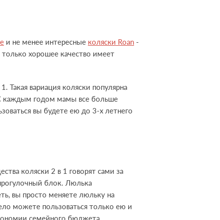
be
и не менее интересные
коляски Roan
-
е только хорошее качество имеет
1. Такая вариация коляски популярна
. С каждым годом мамы все больше
зоваться вы будете ею до 3-х летнего
ства коляски 2 в 1 говорят сами за
прогулочный блок. Люлька
ть, вы просто меняете люльку на
мело можете пользоваться только ею и
экономии семейного бюджета.