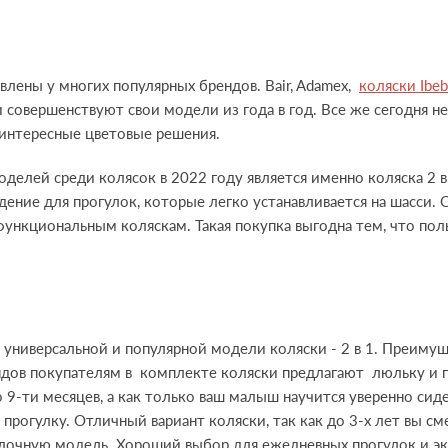
влены у многих популярных брендов. Bair, Adamex,
коляски Ibe
и совершенствуют свои модели из года в год. Все же сегодня н
и интересные цветовые решения.
делей среди колясок в 2022 году является именно коляска 2 в 
идение для прогулок, которые легко устанавливается на шасси
нкциональным коляскам. Такая покупка выгодна тем, что поль
универсальной и популярной модели коляски - 2 в 1. Преимуще
ндов покупателям в комплекте коляски предлагают люльку и 
9-ти месяцев, а как только ваш малыш научится уверенно сиде
 прогулку. Отличный вариант коляски, так как до 3-х лет вы с
гулочную модель. Хороший выбор для ежедневных прогулок и 