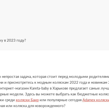
у в 2023 году?
 непростая задача, которая стоит перед молодыми родителями,
ни и присмотретесь к модным коляскам 2022 года и новинкам 
нтернет-магазин Karetа-baby в Харькове предлагает самые лу
ярные модели. Здесь вы можете выбрать как бюджетные коляски
нки среди
коляски Баир
или популярные сегодня
Adamex коляски
чная или коляска для новорожденного?