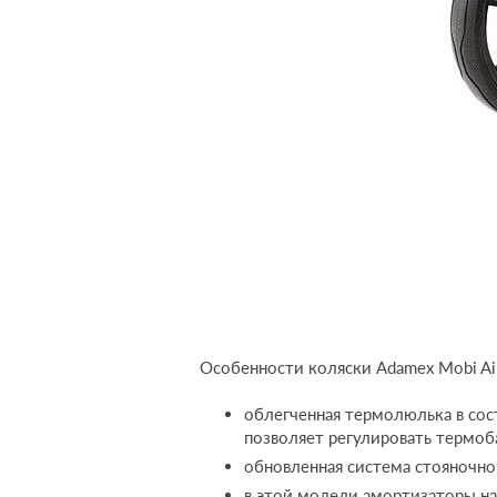
Особенности коляски Adamex Mobi Ai
облегченная термолюлька в сост
позволяет регулировать термо
обновленная система стояночног
в этой модели амортизаторы на