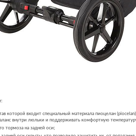
r:
ав которой входит специальный материала пиоцелан (piocelan) 
баланс внутри люльки и поддерживать комфортную температур
о тормоза на задней оси;
 задней оси скрыты, что позволило защитить их от попадания 