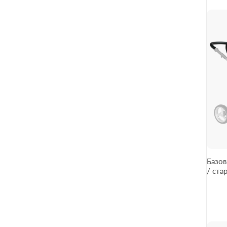
Базов
/ ста
Black