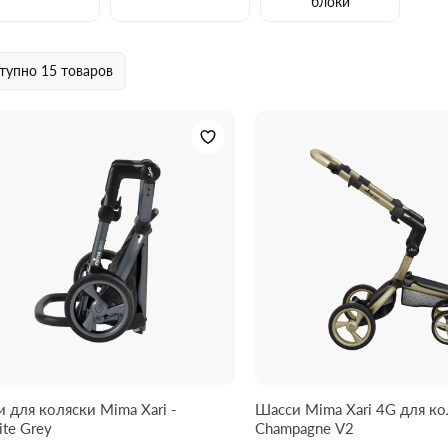
блоки
тупно
15 товаров
 для коляски Mima Xari -
Шасси Mima Xari 4G для к
ite Grey
Champagne V2