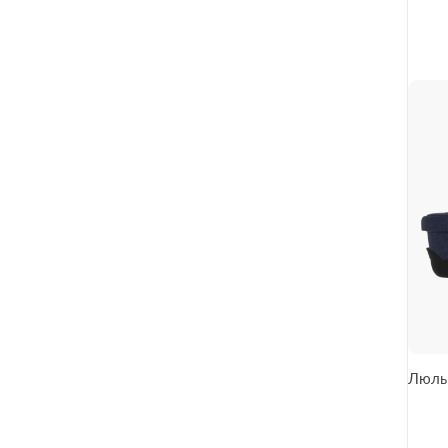
Люльк