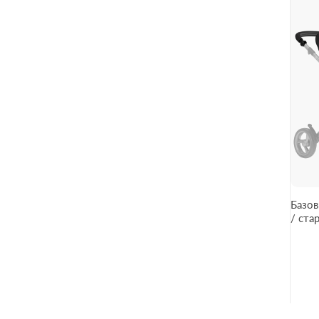
Базов
/ ста
Grey