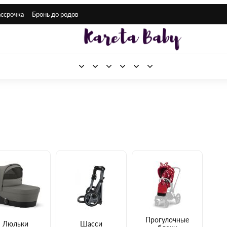
ассрочка
Бронь до родов
Прогулочные
Люльки
Шасси