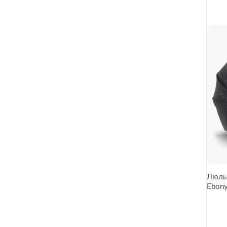
Люльк
Ebony