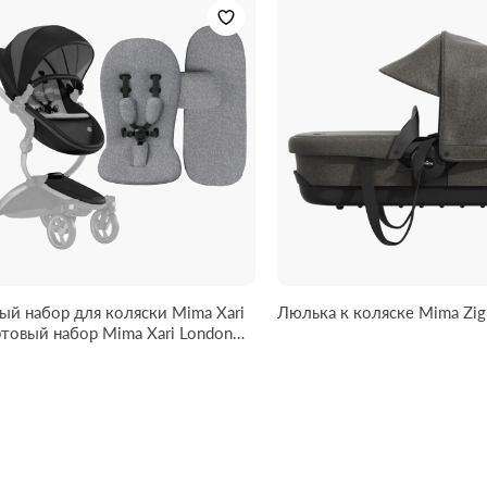
ый набор для коляски Mima Xari
Люлька к коляске Mima Zigi
ртовый набор Mima Xari London