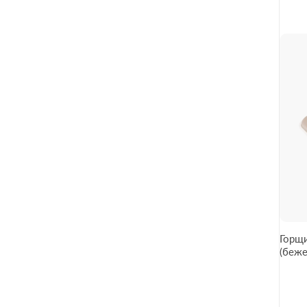
Горщи
(беже