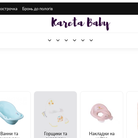
озстрочка
Бронь до пологів
Ванни та
Горщики та
Накладки на