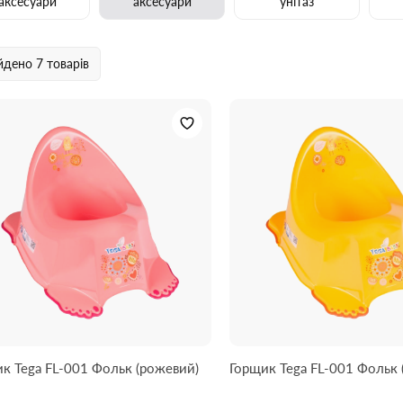
аксесуари
аксесуари
унітаз
йдено
7 товарів
к Tega FL-001 Фольк (рожевий)
Горщик Tega FL-001 Фольк 