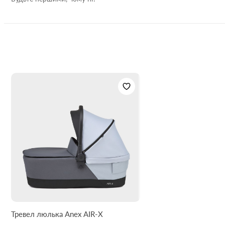
Може складатися навпіл
Забезпечує вентиляцію в передній частині та в
капюшоні.
Повністю закриває дитину великим капюшоном
Має велике спальне місце для найсолодших снів
Зроблена з водовідштовхувальної тканини із
захистом UV 50+
Зручна у догляді: все внутрішнє наповнення знімається
і підходить для прання
Розміри спального місця:
довжина 74 см x ширина 29 см x
висота 20 см
Розміри у складеному вигляді:
довжина 49,5 см x ширина
41,5 см x висота 19,5 см
Вес колиски:
3,6 кг
Допустима вага дитини:
до 9 кг
Кольори:
Чорний, Сірий
Тревел люлька Anex AIR-X