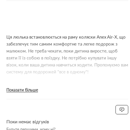
Ця люлька встановлюється на раму коляски Anex Air-X, що
забезпечує тим самим комфортне та легке подорож з
малюком. Не треба чекати, поки дитина виросте, щоб
взяти її із собою в поїздку. Не потрібно купувати іншу
візок, коли ваша дитина навчиться ходити. Пропонуємо вам
систему для подорожей "все в одному"!
Підходити тільки для колясок Anex Air-X.
Показати більше
Чохол для ніжок та адаптери входять до комплекту.
Гарантія 1 рік.
Опис:
Поки немає відгуків
Важить менше, ніж стандартна люлька
Будьте першими, чому ні?