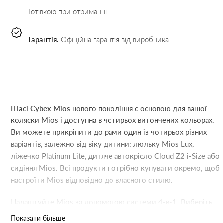
Готівкою при отриманні
Гарантія.
Офіційна гарантія від виробника.
Шасі Cybex Mios
нового покоління є основою для вашої
коляски Mios і доступна в чотирьох витончених кольорах.
Ви можете прикріпити до рами один із чотирьох різних
варіантів, залежно від віку дитини: люльку Mios Lux,
ліжечко Platinum Lite, дитяче автокрісло Cloud Z2 i-Size або
сидіння Mios. Всі продукти потрібно купувати окремо, щоб
настроїти Mios відповідно до власного стилю.
Налаштуйте Mios за допомогою системи 4-в-1. Виберіть
люльку Lux Carry Cot або Lite Cot для комфортних
Показати більше