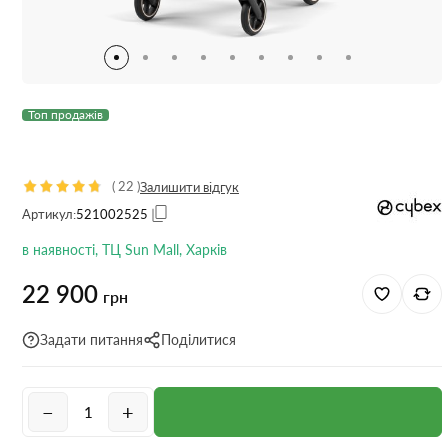
Топ продажів
(
22
)
Залишити відгук
Артикул:
521002525
в наявності, ТЦ Sun Mall, Харків
22 900
грн
Задати питання
Поділитися
−
+