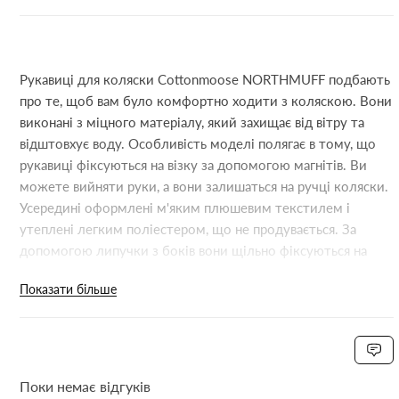
Рукавиці для коляски Cottonmoose NORTHMUFF подбають
про те, щоб вам було комфортно ходити з коляскою. Вони
виконані з міцного матеріалу, який захищає від вітру та
відштовхує воду. Особливість моделі полягає в тому, що
рукавиці фіксуються на візку за допомогою магнітів. Ви
можете вийняти руки, а вони залишаться на ручці коляски.
Усередині оформлені м'яким плюшевим текстилем і
утеплені легким поліестером, що не продувається. За
допомогою липучки з боків вони щільно фіксуються на
зап'ясті, навіть у зимовому одязі. Рукавиці з'єднані між
Показати більше
собою ремінцем із застібкою — ви не втратите одну з пари.
Особливості моделі: Надійний захист від холоду, вітру та
вологи в пральній машині Розмір: довжина – 29 см, ширина
– 15 см.
Поки немає відгуків