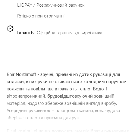
LIQPAY / Розрахунковий рахунок
Готівкою при отриманні
Гарантія.
Офіційна гарантія від виробника.
Bair Northmuff - зручні, приємні на дотик рукавиці для
коляски, в них руки не стикаються з холодним поручнем
коляски та повільніше втрачають тепло. Водо-і
вітронепроникний, брудовідштовхуючий зовнішній
матеріал, надовго збереже зовнішній вигляд виробу.
Усередині рукавичок – плющова тканина, вона чудово
зберігає тепло та приємна для рук.
Різні колірні рішення дозволять вам підібрати рукавички в