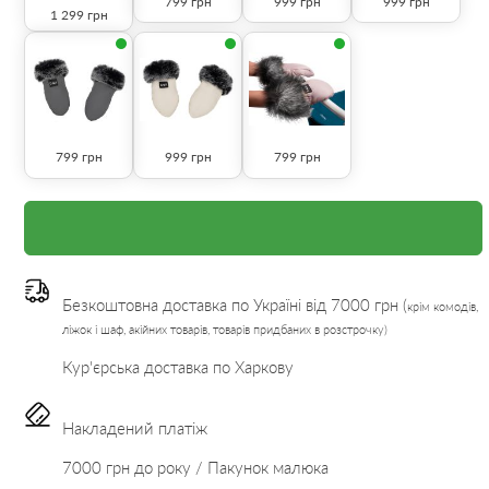
799
грн
999
грн
999
грн
1 299
грн
799
грн
999
грн
799
грн
Безкоштовна доставка по Україні від 7000 грн (
крім комодів,
ліжок і шаф, акійних товарів, товарів придбаних в розстрочку)
Кур'єрська доставка по Харкову
Накладений платіж
7000 грн до року / Пакунок малюка