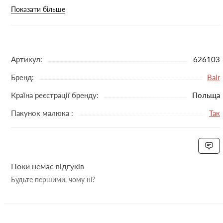
тон вашої коляски або конверта з цього матеріалу.
Показати більше
Рукавиці Bair Northmuff підійдуть для прогулянок з
малюком у колясці чи санчатах.
особливості:
Артикул:
626103
підходять для колясок із суцільним поручнем та до
Бренд:
Bair
роздвоєних ручок
Країна реєстрації бренду:
щільна, непродувна зовнішня тканина
Польща
м'яка плюшева внутрішня тканина
Пакунок малюка :
Так
узлісся з еко-хутра
Поки немає відгуків
Будьте першими, чому ні?