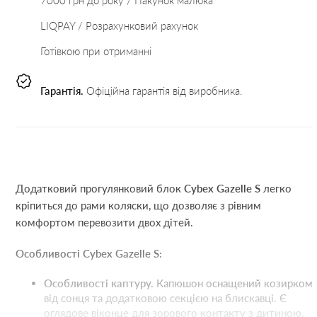
7000 грн до року / Пакунок малюка
LIQPAY / Розрахунковий рахунок
Готівкою при отриманні
Гарантія.
Офіційна гарантія від виробника.
Додатковий прогулянковий блок
Cybex Gazelle S
легко
кріпиться до рами коляски, що дозволяє з рівним
комфортом перевозити двох дітей.
Особливості Cybex Gazelle S:
Особливості каптуру.
Капюшон оснащений козирком
від сонця та додатковою секцією на блискавці. Є
оглядове віконце для зорового контакту з дитиною.