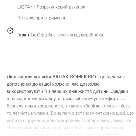
LIQPAY / Розрахунковий рахунок
Готівкою при отриманні
Гарантія.
Офіційна гарантія від виробника.
Люлька для коляски BRITAX-ROMER RIO
- це ідеальне
доповнення до вашої коляски, яке дозволяє
використовувати її з перших днів життя дитини. Завдяки
інноваційному дизайну, люлька забезпечує комфорт та
безпеку новонародженого, а також зберігає компактність
та легкість коляски. Вона легко встановлюється на шасі, що
робить її зручною для подорожей та зберігання. Захистіть
ніжну шкіру дитини від ультрафіолетового проміння за
допомогою висувного капюшона із захистом UPF 50+.