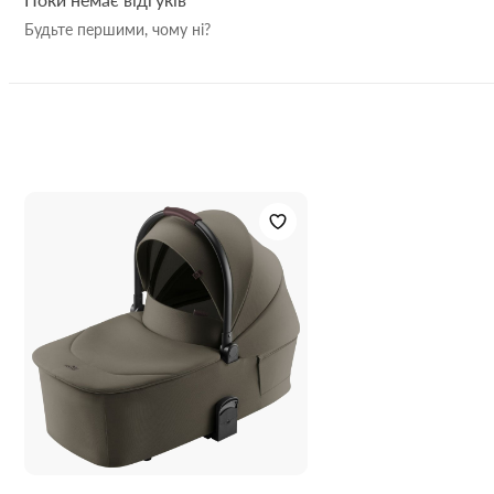
та іншим містам України ви можете на нашому сайті
kareta-
Будьте першими, чому ні?
baby.com
, а також підписавшись на нашу сторінку в
instagram
, де ми публікуємо "живі" фото та відеоогляди
новинок у світі дитячих товарів.