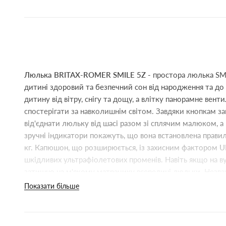
Люлька BRITAX-ROMER SMILE 5Z
- простора люлька SM
дитині здоровий та безпечний сон від народження та до
дитину від вітру, снігу та дощу, а влітку панорамне вен
спостерігати за навколишнім світом. Завдяки кнопкам з
від'єднати люльку від шасі разом зі сплячим малюком, а 
зручні індикатори покажуть, що вона встановлена правиль
кг. Капюшон, що розширюється, із захисним фактором 
шкідливих ультрафіолетових променів. Навіть якщо на ву
затишно на м'якому матрацику всередині люльки. Незв
продовжити своє захоплююче дослідження навколишньог
Показати більше
Колекції тканин: