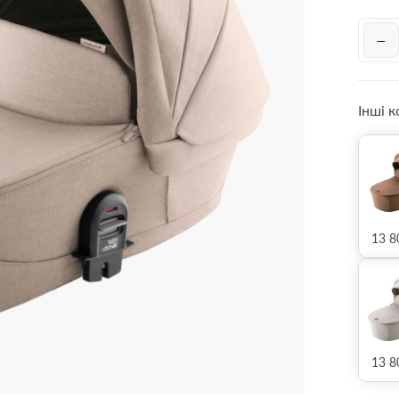
−
Інші 
13 8
13 8