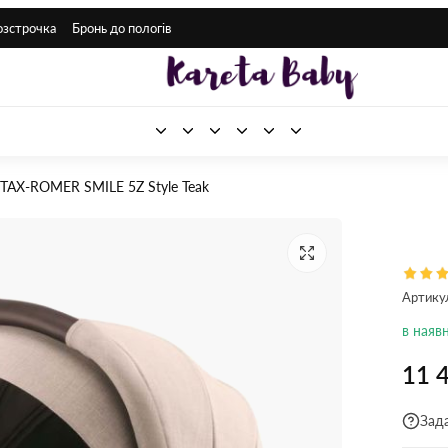
озстрочка
Бронь до пологів
TAX-ROMER SMILE 5Z Style Teak
Артику
в наяв
11 
Зад