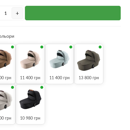
+
кольори
00
грн
11 400
грн
11 400
грн
13 800
грн
00
грн
10 980
грн