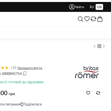
Увійти
RU
UA
(
33
)
Залишити відгук
л:
2000041714
ності, готовий до відправки
400
грн
ати питання
Поділитися