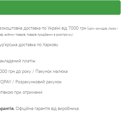
езкоштовна доставка по Україні від 7000 грн (
крім комодів, ліжок і
ф, акійних товарів, товарів придбаних в розстрочку)
ур'єрська доставка по Харкову
акладений платіж
000 грн до року / Пакунок малюка
IQPAY / Розрахунковий рахунок
отівкою при отриманні
арантія.
Офіційна гарантія від виробника.