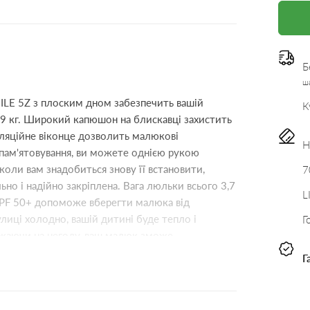
Б
ша
ILE 5Z з плоским дном забезпечить вашій
К
 9 кг. Широкий капюшон на блискавці захистить
тиляційне віконце дозволить малюкові
Н
апам'ятовування, ви можете однією рукою
коли вам знадобиться знову її встановити,
7
но і надійно закріплена. Вага люльки всього 3,7
L
UPF 50+ допоможе вберегти малюка від
лиці холодно, вашій дитині буде тепло і
Г
ажаючи на негоду, ваш малюк зможе
о світу.
Г