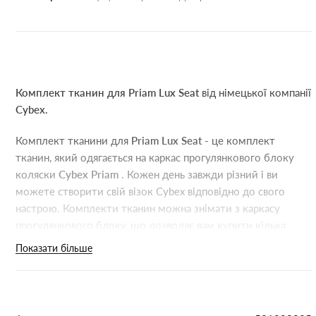
Комплект тканин для Priam Lux Seat
від німецької компанії
Cybex.
Комплект тканини для
Priam Lux Seat
- це комплект
тканин, який одягається на каркас прогулянкового блоку
коляски
Cybex Priam
. Кожен день завжди різний і ви
можете створити свій візок Cybex відповідно до свого
настрою. Комплекти тканин можна знімати з каркасу
прогулянкового блоку, що дозволяє вам купити кілька
різних кольорів і вибирати між стильними кольорами, або
Показати більше
вибрати ще одну з наших модних колекцій, що лімітують,
щоб кожен день був з відмінним настроєм.
Комплект тканини для Priam Lux Seat
за допомогою