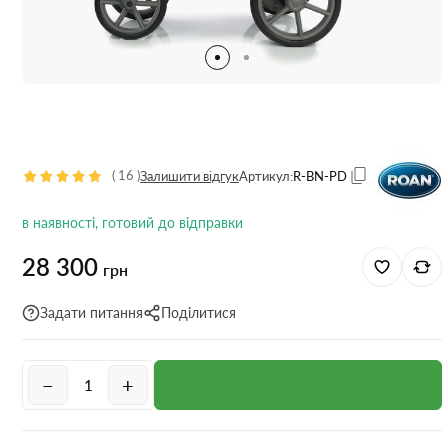
(
16
)
Залишити відгук
Артикул:
R-BN-PD
в наявності, готовий до відправки
28 300
грн
Задати питання
Поділитися
−
+