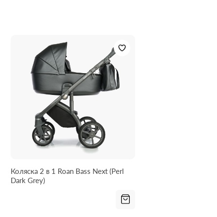
Колиску можна встановити в будь-якому напрямку,
Пакунок малюка :
Так
установка відбувається в 1 рух, просто поставте
люльку на раму до клацання. Для зняття люльки
Гарантія:
24 міс
необхідно взяти за 2 ручки і потягнути нагору і тоді
люлька відчепиться від рами.
Рама:
Сталева рама коляски пофарбована порошковою
фарбою у чорний, білий чи сірий колір. Складається
рама дуже компактно - 81 х 60 х 33 см і має вагу 9 кг.
Головна особливість рами – це система SAS: 4
амортизатори встановлені на задньому шасі та по
центру рами, 2 останні можна відключити.
Ручка регулюється за висотою та має 7 положень з
кроком 8 см. Найнижче положення – 80 см від
підлоги. Верхнє положення –116 см від підлоги.
Коляска 2 в 1 Roan Bass Next (Perl
Dark Grey)
Ручка оброблена високоякісною шкірою еко.
На рамі є запобіжники від випадкового складання або
розкладання рами.