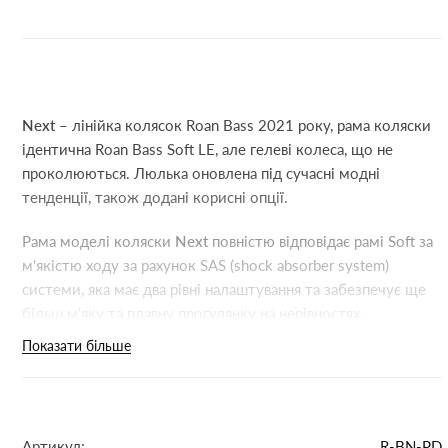
Next
– лінійка колясок Roan Bass 2021 року, рама коляски
ідентична Roan Bass Soft LE, але гелеві колеса, що не
проколюються. Люлька оновлена під сучасні модні
тенденції, також додані корисні опції.
Рама моделі коляски
Next
повністю відповідає рамі Soft за
м'якістю ходу за рахунок SAS (shock absorber system)
системи, яка має два рівні налаштування та забезпечує ще
більш м'яку та плавну прогулянку на нерівностях.
Показати більше
Люлька:
Люлька виконана з удароміцного, морозостійкого
пластику, на дні є отвори для провітрювання та
відведення вологи.
Артикул:
R-BN-PD