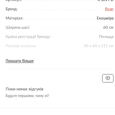
Спеціальний підйомний механізм, з його допомогою
Бренд:
Roan
можна піднімати та опускати підголівник у колисці.
Зовнішній розмір люльки: 88 х 43 см. Внутрішній
Матеріал:
Екошкіра
розмір по верху люльки: 84 х 38 см. Глибина люльки:
Ширина шасі:
60 см
25 см. Вага люльки: 4,8 кг.
Усередині розташований матрацик у бавовняному
Країна реєстрації бренду:
Польща
чохлі, який легко знімається для прання.
Разміри коляски:
90 х 60 х 115 см
Вся внутрішня обшивка виготовлена з бавовни,
пристебнута блискавкою, можна знімати для прання.
Вага (з люлькою):
13.8 кг
Капор має жорстке кріплення до люльки, на ньому
Показати більше
знаходиться ручка для перенесення люльки, у
Вага з прогулянковим блоком:
13.1 кг
розкритому положенні він фіксується, для додавання
Розмір спального місця люльки:
75 х 35 х 20 см
необхідно натиснути кнопки з двох сторін. У капор
вбудована антимоскітна сітка та додатковий козирок
Тип коліс:
Гелеві
для захисту від сонця та дощу.
Поки немає відгуків
Поворотність коліс:
Поворотні
Накидка на люльку має додатковий відворот з
Будьте першими, чому ні?
оглядовим вікном, сам відворот повністю закриває
Комплектація:
сумка для мамы. дождевик.
дитину від негоди і кріпиться за рахунок магнітів.
антимоскитная сетка. плед Velbo.
Всі елементи взаємодії люльки безшумні.
накидка на ножки